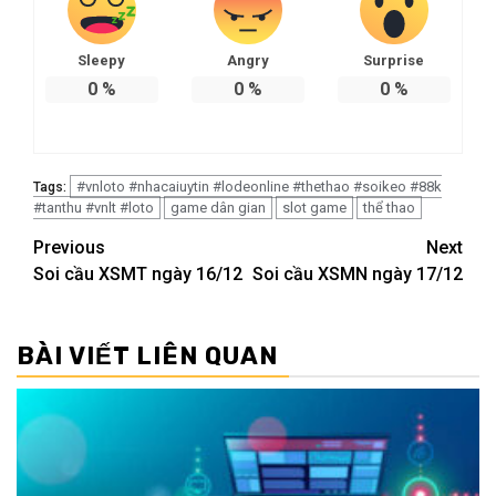
Sleepy
Angry
Surprise
0
%
0
%
0
%
#vnloto #nhacaiuytin #lodeonline #thethao #soikeo #88k
Tags:
#tanthu #vnlt #loto
game dân gian
slot game
thể thao
Post
Previous
Next
Soi cầu XSMT ngày 16/12
Soi cầu XSMN ngày 17/12
navigation
BÀI VIẾT LIÊN QUAN