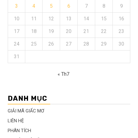
3
4
5
6
7
8
9
10
11
12
13
14
15
16
17
18
19
20
21
22
23
24
25
26
27
28
29
30
31
« Th7
DANH MỤC
GIẢI MÃ GIẤC MƠ
LIÊN HỆ
PHÂN TÍCH