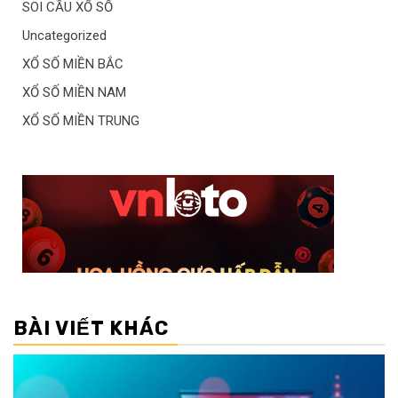
SOI CẦU XỔ SỐ
Uncategorized
XỔ SỐ MIỀN BẮC
XỔ SỐ MIỀN NAM
XỔ SỐ MIỀN TRUNG
BÀI VIẾT KHÁC