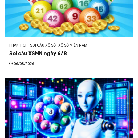
PHÂN TÍCH
SOI CẦU XỔ SỐ
XỔ SỐ MIỀN NAM
Soi cầu XSMN ngày 6/8
06/08/2026