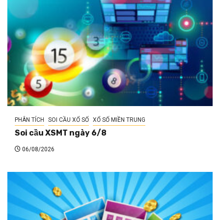
PHÂN TÍCH
SOI CẦU XỔ SỐ
XỔ SỐ MIỀN TRUNG
Soi cầu XSMT ngày 6/8
06/08/2026