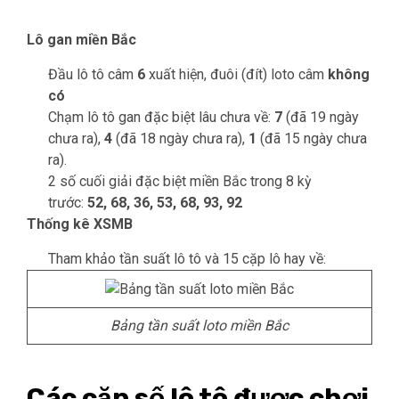
Lô gan miền Bắc
Đầu lô tô câm
6
xuất hiện, đuôi (đít) loto câm
không
có
Chạm lô tô gan đặc biệt lâu chưa về:
7
(đã 19 ngày
chưa ra),
4
(đã 18 ngày chưa ra),
1
(đã 15 ngày chưa
ra).
2 số cuối giải đặc biệt miền Bắc trong 8 kỳ
trước:
52, 68, 36, 53, 68, 93, 92
Thống kê XSMB
Tham khảo tần suất lô tô và 15 cặp lô hay về:
Bảng tần suất loto miền Bắc
Các cặp số lô tô được chơi