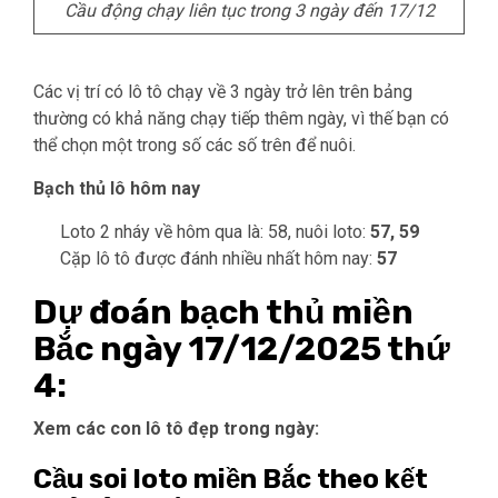
Cầu động chạy liên tục trong 3 ngày đến 17/12
Các vị trí có lô tô chạy về 3 ngày trở lên trên bảng
thường có khả năng chạy tiếp thêm ngày, vì thế bạn có
thể chọn một trong số các số trên để nuôi.
Bạch thủ lô hôm nay
Loto 2 nháy về hôm qua là: 58, nuôi loto:
57, 59
Cặp lô tô được đánh nhiều nhất hôm nay:
57
Dự đoán
bạch thủ miền
Bắc ngày 17/12/2025 thứ
4:
Xem các con lô tô đẹp trong ngày:
Cầu soi loto miền Bắc theo kết