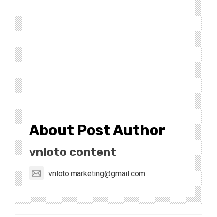
About Post Author
vnloto content
vnloto.marketing@gmail.com