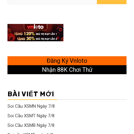
kiếm
cho:
Đăng Ký Vnloto
Nhận 88K Chơi Thử
BÀI VIẾT MỚI
Soi Cầu XSMN Ngày 7/8
Soi Cầu XSMT Ngày 7/8
Soi Cầu XSMB Ngày 7/8