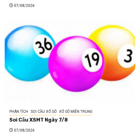
07/08/2026
PHÂN TÍCH
SOI CẦU XỔ SỐ
XỔ SỐ MIỀN TRUNG
Soi Cầu XSMT Ngày 7/8
07/08/2026