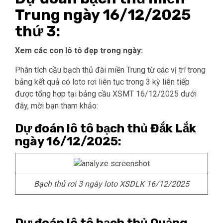
Trung ngày 16/12/2025
thứ 3:
Xem các con lô tô đẹp trong ngày:
Phân tích cầu bạch thủ đài miền Trung từ các vị trí trong
bảng kết quả có loto rơi liên tục trong 3 kỳ liên tiếp
được tổng hợp tại bảng cầu XSMT 16/12/2025 dưới
đây, mời bạn tham khảo:
Dự đoán lô tô bạch thủ Đắk Lắk
ngày 16/12/2025:
Bạch thủ rơi 3 ngày loto XSDLK 16/12/2025