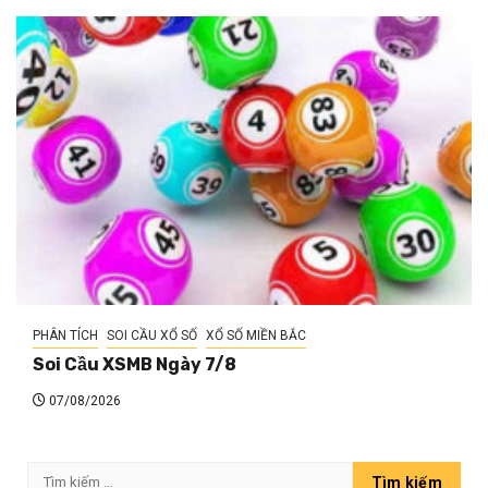
PHÂN TÍCH
SOI CẦU XỔ SỐ
XỔ SỐ MIỀN BẮC
Soi Cầu XSMB Ngày 7/8
07/08/2026
Tìm