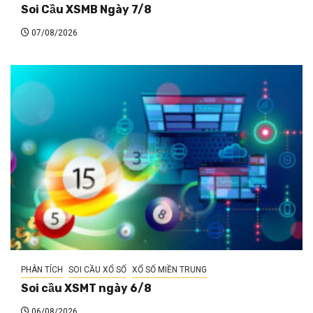
Soi Cầu XSMB Ngày 7/8
07/08/2026
PHÂN TÍCH
SOI CẦU XỔ SỐ
XỔ SỐ MIỀN TRUNG
Soi cầu XSMT ngày 6/8
06/08/2026