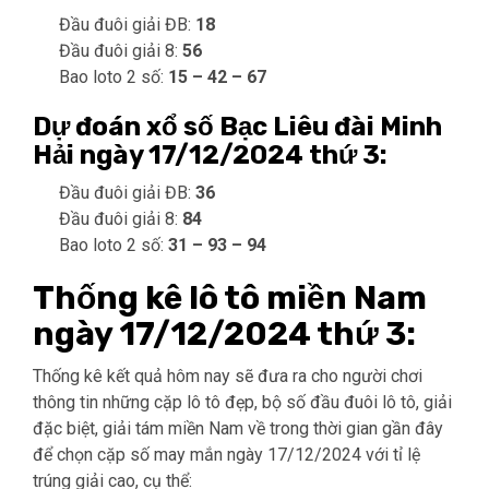
Đầu đuôi giải ĐB:
18
Đầu đuôi giải 8:
56
Bao loto 2 số:
15 – 42 – 67
Dự đoán xổ số Bạc Liêu đài Minh
Hải ngày 17/12/2024 thứ 3:
Đầu đuôi giải ĐB:
36
Đầu đuôi giải 8:
84
Bao loto 2 số:
31 – 93 – 94
Thống kê lô tô miền Nam
ngày 17/12/2024 thứ 3:
Thống kê kết quả hôm nay sẽ đưa ra cho người chơi
thông tin những cặp lô tô đẹp, bộ số đầu đuôi lô tô, giải
đặc biệt, giải tám miền Nam về trong thời gian gần đây
để chọn cặp số may mắn ngày 17/12/2024 với tỉ lệ
trúng giải cao, cụ thể: