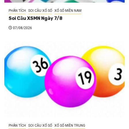
PHÂN TÍCH
SOI CẦU XỔ SỐ
XỔ SỐ MIỀN NAM
Soi Cầu XSMN Ngày 7/8
07/08/2026
PHÂN TÍCH
SOI CẦU XỔ SỐ
XỔ SỐ MIỀN TRUNG