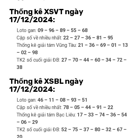
Thống kê XSVT ngày
17/12/2024:
Loto gan:
09 – 96 – 89 – 55 – 68
Cặp số về nhiều nhất:
22 – 27 – 36 – 81 – 95
Thống kê giải tám Vũng Tàu:
21 – 36 – 69 – 01 – 13
– 02 – 98
TK2 số cuối giải ĐB:
27 – 70 – 44 – 60 – 34 – 72 –
38
Thống kê XSBL ngày
17/12/2024:
Loto gan:
46 – 11 – 08 – 93 – 51
Cặp số về nhiều nhất:
78 – 05 – 44 – 91 – 22
Thống kê giải tám Bạc Liêu:
17 – 33 – 74 – 36 – 54
– 06 – 29
TK2 số cuối giải ĐB:
52 – 75 – 37 – 80 – 32 – 67 –
20