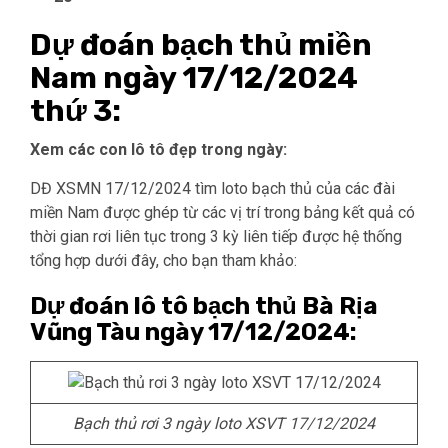
Dự đoán bạch thủ miền
Nam ngày 17/12/2024
thứ 3:
Xem các con lô tô đẹp trong ngày:
DĐ XSMN 17/12/2024 tìm loto bạch thủ của các đài
miền Nam được ghép từ các vị trí trong bảng kết quả có
thời gian rơi liên tục trong 3 kỳ liên tiếp được hệ thống
tổng hợp dưới đây, cho bạn tham khảo:
Dự đoán lô tô bạch thủ Bà Rịa
Vũng Tàu ngày 17/12/2024:
Bạch thủ rơi 3 ngày loto XSVT 17/12/2024