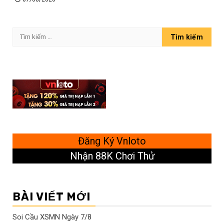
Tìm
kiếm
cho:
Đăng Ký Vnloto
Nhận 88K Chơi Thử
BÀI VIẾT MỚI
Soi Cầu XSMN Ngày 7/8