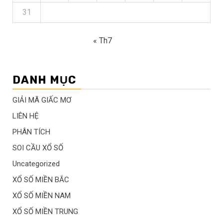
31
« Th7
DANH MỤC
GIẢI MÃ GIẤC MƠ
LIÊN HỆ
PHÂN TÍCH
SOI CẦU XỔ SỐ
Uncategorized
XỔ SỐ MIỀN BẮC
XỔ SỐ MIỀN NAM
XỔ SỐ MIỀN TRUNG