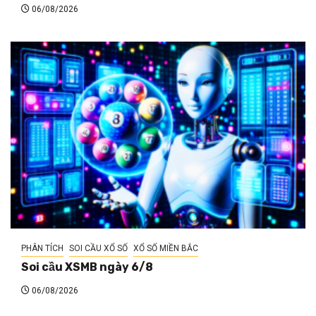
06/08/2026
PHÂN TÍCH
SOI CẦU XỔ SỐ
XỔ SỐ MIỀN BẮC
Soi cầu XSMB ngày 6/8
06/08/2026