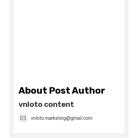
About Post Author
vnloto content
vnloto.marketing@gmail.com