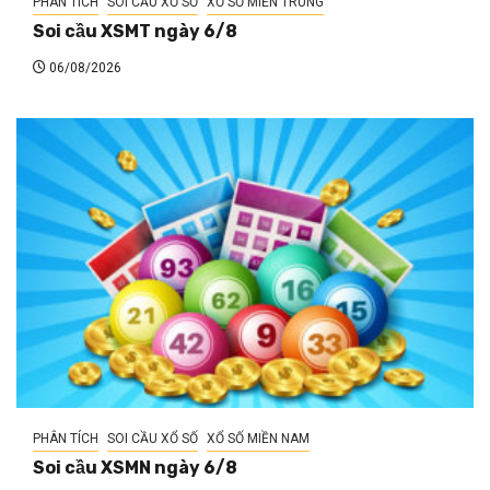
PHÂN TÍCH
SOI CẦU XỔ SỐ
XỔ SỐ MIỀN TRUNG
Soi cầu XSMT ngày 6/8
06/08/2026
PHÂN TÍCH
SOI CẦU XỔ SỐ
XỔ SỐ MIỀN NAM
Soi cầu XSMN ngày 6/8