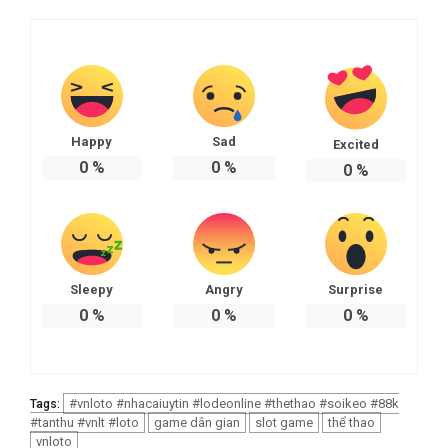
Happy
Sad
Excited
0
%
0
%
0
%
Sleepy
Angry
Surprise
0
%
0
%
0
%
#vnloto #nhacaiuytin #lodeonline #thethao #soikeo #88k
Tags:
#tanthu #vnlt #loto
game dân gian
slot game
thể thao
vnloto