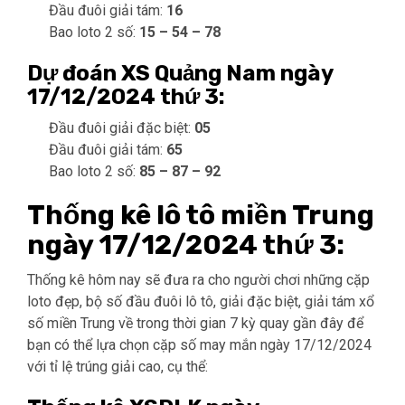
Đầu đuôi giải tám:
16
Bao loto 2 số:
15 – 54 – 78
Dự đoán XS Quảng Nam ngày
17/12/2024 thứ 3:
Đầu đuôi giải đặc biệt:
05
Đầu đuôi giải tám:
65
Bao loto 2 số:
85 – 87 – 92
Thống kê lô tô miền Trung
ngày 17/12/2024 thứ 3:
Thống kê hôm nay sẽ đưa ra cho người chơi những cặp
loto đẹp, bộ số đầu đuôi lô tô, giải đặc biệt, giải tám xổ
số miền Trung về trong thời gian 7 kỳ quay gần đây để
bạn có thể lựa chọn cặp số may mắn ngày 17/12/2024
với tỉ lệ trúng giải cao, cụ thể: