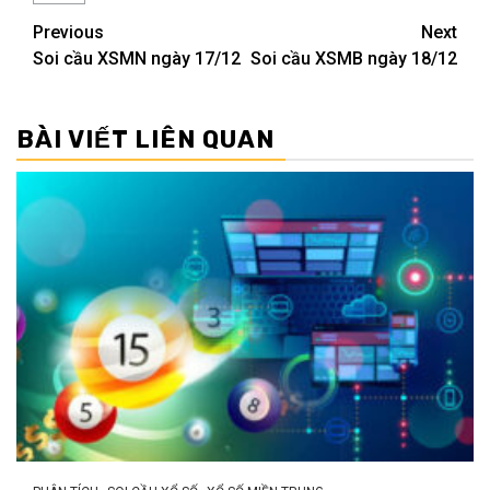
Post
Previous
Next
Soi cầu XSMN ngày 17/12
Soi cầu XSMB ngày 18/12
navigation
BÀI VIẾT LIÊN QUAN