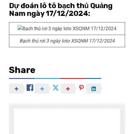
Dự đoán lô tô bạch thủ Quảng
Nam ngày 17/12/2024:
Bạch thủ rơi 3 ngày loto XSQNM 17/12/2024
Share